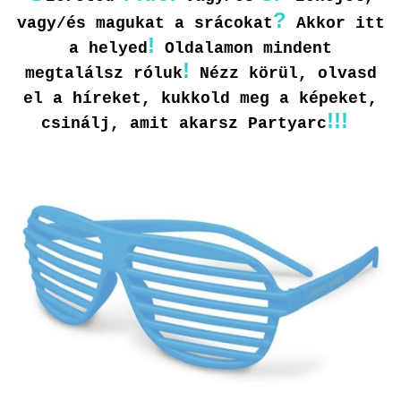
?
vagy/és magukat a srácokat
Akkor itt
!
a helyed
Oldalamon mindent
!
megtalálsz róluk
Nézz körül, olvasd
el a híreket, kukkold meg a képeket,
!!!
csinálj, amit akarsz Partyarc