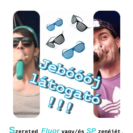
S
Fluor
SP
zereted
vagy/és
zenéjét,