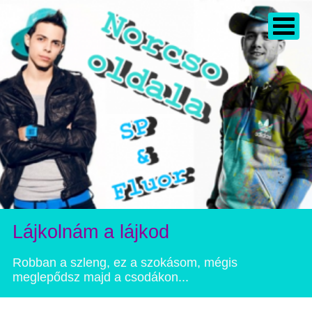
Lájkolnám a lájkod
Robban a szleng, ez a szokásom, mégis
meglepődsz majd a csodákon...